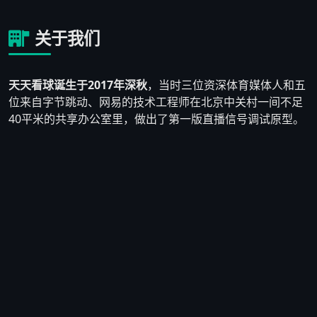
关于我们
天天看球诞生于2017年深秋
，当时三位资深体育媒体人和五
位来自字节跳动、网易的技术工程师在北京中关村一间不足
40平米的共享办公室里，做出了第一版直播信号调试原型。
他们发现市面上大多数体育直播平台要么画质模糊、要么充
斥着大量博彩广告，真正为纯粹球迷服务的产品少之又少。
于是他们决定自己动手，搭建一个
以用户体验为核心、拒绝
低质广告泛滥
的体育直播平台。
2018年3月，天天看球1.0版本正式上线，首月注册用户仅
2,300人。团队没有气馁，而是逐条阅读用户反馈——有人反
映英超直播经常断流，技术负责人连夜重写了CDN调度算
法；有人提出想要赛前数据对比功能，产品团队在两周内上
线了初版数据看板。到2018年底，平台日活用户突破
8万
人
，口碑在球迷群体中自然发酵。