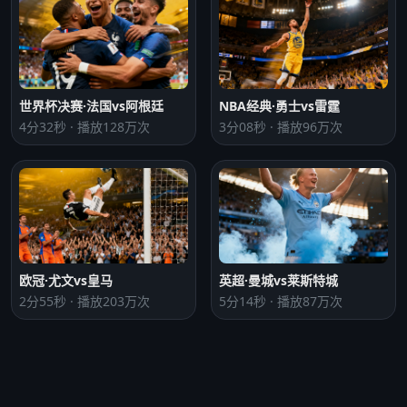
世界杯决赛·法国vs阿根廷
NBA经典·勇士vs雷霆
4分32秒 · 播放128万次
3分08秒 · 播放96万次
欧冠·尤文vs皇马
英超·曼城vs莱斯特城
2分55秒 · 播放203万次
5分14秒 · 播放87万次