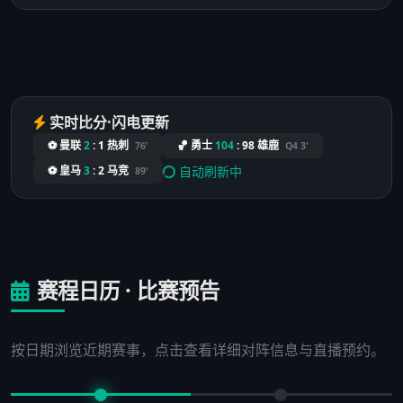
实时比分·闪电更新
⚽ 曼联
2
:
1
热刺
🏀 勇士
104
:
98
雄鹿
76'
Q4 3'
自动刷新中
⚽ 皇马
3
:
2
马竞
89'
赛程日历 · 比赛预告
按日期浏览近期赛事，点击查看详细对阵信息与直播预约。