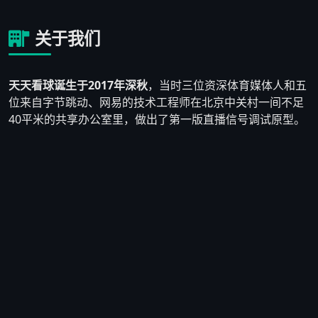
关于我们
天天看球诞生于2017年深秋
，当时三位资深体育媒体人和五
位来自字节跳动、网易的技术工程师在北京中关村一间不足
40平米的共享办公室里，做出了第一版直播信号调试原型。
他们发现市面上大多数体育直播平台要么画质模糊、要么充
斥着大量博彩广告，真正为纯粹球迷服务的产品少之又少。
于是他们决定自己动手，搭建一个
以用户体验为核心、拒绝
低质广告泛滥
的体育直播平台。
2018年3月，天天看球1.0版本正式上线，首月注册用户仅
2,300人。团队没有气馁，而是逐条阅读用户反馈——有人反
映英超直播经常断流，技术负责人连夜重写了CDN调度算
法；有人提出想要赛前数据对比功能，产品团队在两周内上
线了初版数据看板。到2018年底，平台日活用户突破
8万
人
，口碑在球迷群体中自然发酵。