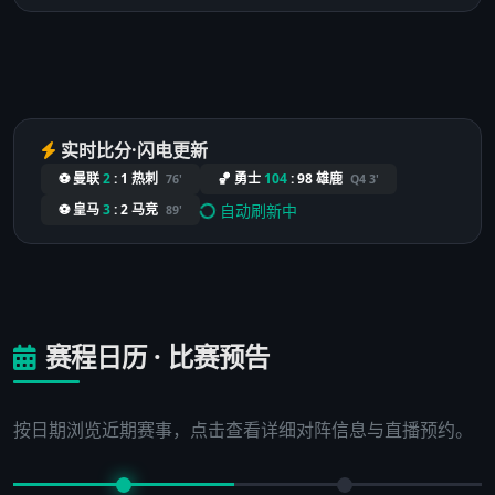
实时比分·闪电更新
⚽ 曼联
2
:
1
热刺
🏀 勇士
104
:
98
雄鹿
76'
Q4 3'
自动刷新中
⚽ 皇马
3
:
2
马竞
89'
赛程日历 · 比赛预告
按日期浏览近期赛事，点击查看详细对阵信息与直播预约。