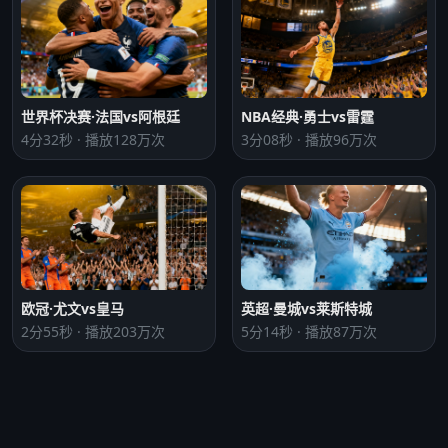
世界杯决赛·法国vs阿根廷
NBA经典·勇士vs雷霆
4分32秒 · 播放128万次
3分08秒 · 播放96万次
欧冠·尤文vs皇马
英超·曼城vs莱斯特城
2分55秒 · 播放203万次
5分14秒 · 播放87万次