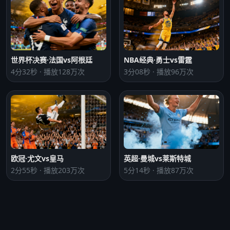
世界杯决赛·法国vs阿根廷
NBA经典·勇士vs雷霆
4分32秒 · 播放128万次
3分08秒 · 播放96万次
欧冠·尤文vs皇马
英超·曼城vs莱斯特城
2分55秒 · 播放203万次
5分14秒 · 播放87万次