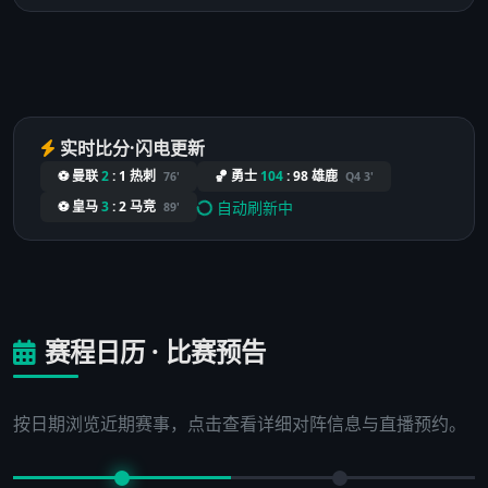
实时比分·闪电更新
⚽ 曼联
2
:
1
热刺
🏀 勇士
104
:
98
雄鹿
76'
Q4 3'
自动刷新中
⚽ 皇马
3
:
2
马竞
89'
赛程日历 · 比赛预告
按日期浏览近期赛事，点击查看详细对阵信息与直播预约。