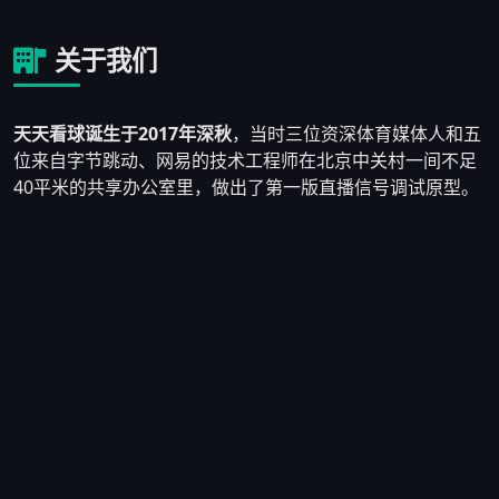
关于我们
天天看球诞生于2017年深秋
，当时三位资深体育媒体人和五
位来自字节跳动、网易的技术工程师在北京中关村一间不足
40平米的共享办公室里，做出了第一版直播信号调试原型。
他们发现市面上大多数体育直播平台要么画质模糊、要么充
斥着大量博彩广告，真正为纯粹球迷服务的产品少之又少。
于是他们决定自己动手，搭建一个
以用户体验为核心、拒绝
低质广告泛滥
的体育直播平台。
2018年3月，天天看球1.0版本正式上线，首月注册用户仅
2,300人。团队没有气馁，而是逐条阅读用户反馈——有人反
映英超直播经常断流，技术负责人连夜重写了CDN调度算
法；有人提出想要赛前数据对比功能，产品团队在两周内上
线了初版数据看板。到2018年底，平台日活用户突破
8万
人
，口碑在球迷群体中自然发酵。